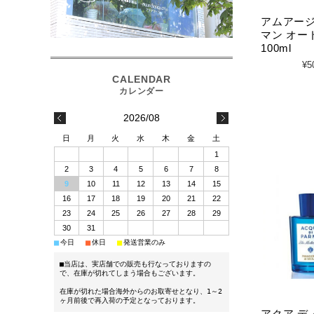
アムアージ
マン オー
100ml
¥5
2026/08
日
月
火
水
木
金
土
1
2
3
4
5
6
7
8
9
10
11
12
13
14
15
16
17
18
19
20
21
22
23
24
25
26
27
28
29
30
31
■
■
■
今日
休日
発送営業のみ
■当店は、実店舗での販売も行なっておりますの
で、在庫が切れてしまう場合もございます。
在庫が切れた場合海外からのお取寄せとなり、1～2
ヶ月前後で再入荷の予定となっております。
アクア デ