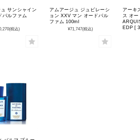
ュ サンシャイン
アムアージュ ジュビレーシ
アーキ
ドパルファム
ョン XXV マン オードパル
ス オー
ファム 100ml
ARQUIS
EDP [ 3
0,270
(税込)
¥71,747
(税込)
ィ パルマ ブルー