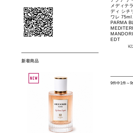
メディテラ
ディ シチ
ワレ 75ml
PARMA B
MEDITE
MANDORLO
EDT
¥2
新着商品
9件中1件～