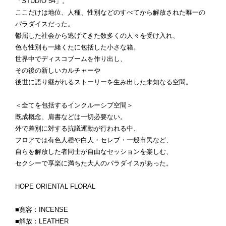
「STUDIO 54」。
ここだけは地位、人種、性別などのすべてから解放された唯一の
パラダイスだった。
鬱屈した社会から逃げてきた数多くの人々を受け入れ、
色も性別も一緒くたに包括した小さな箱。
世界中でディスコブームを作り出し、
その後の新しいカルチャーや
後世に語り継がれるストーリーを生み出した未知なる空間。
＜全てを包括するインクルーシブ空間＞
既成概念、肩書などは一切必要ない。
外で差別に対する抗議運動が行われる中、
フロアでは有色人種や白人・セレブ・一般市民など、
自らを解放した者同士が自由なセッションを楽しむ、
セクシーで享楽に満ちた大人のパラダイスがあった。
HOPE ORIENTAL FLORAL
■寛容：INCENSE
■解放：LEATHER