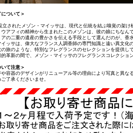
ドについて＞
年に設立されたメゾン・マイッサは、現代と伝統を結ぶ嗅覚の架け
・ウアフィの精神から生まれたこのメゾンは、彼の娘にちなん
リアの二重の遺産の豊かさを伝える手段として選んだのが、香
マイッサは、偉大なフランス人調香師の専門知識と遠い異文化
覚の旅のような、特別なフレグランスのセレクションを提供し
壊的革新の間で、メゾン・マイッサのフレグランスコレクショ
ついて注意＞
ジや容器のデザインがリニューアル等の理由により写真と異なる
めご了承くださいませ。