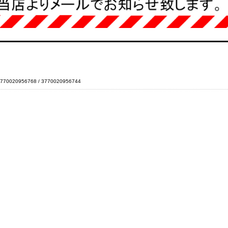
770020956768 / 3770020956744