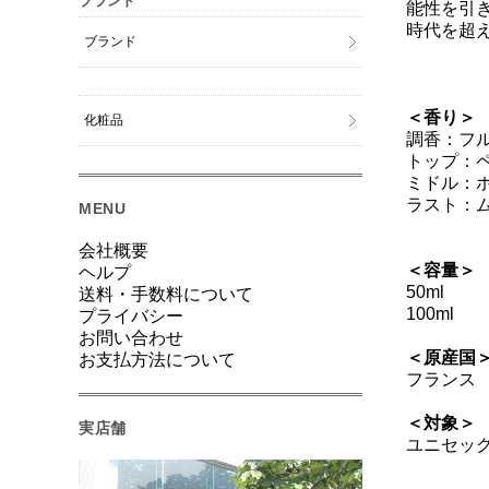
ブランド
能性を引
時代を超
ブランド
＜香り＞
化粧品
調香：フル
トップ：
ミドル：
ラスト：
MENU
会社概要
＜容量＞
ヘルプ
50ml
送料・手数料について
100ml
プライバシー
お問い合わせ
＜原産国
お支払方法について
フランス
＜対象＞
実店舗
ユニセッ