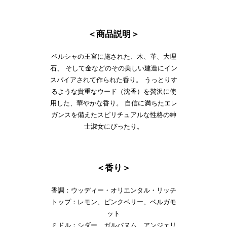
＜商品説明＞
ペルシャの王宮に施された、木、革、大理
石、 そして金などのその美しい建造にイン
スパイアされて作られた香り。 うっとりす
るような貴重なウード（沈香）を贅沢に使
用した、華やかな香り。 自信に満ちたエレ
ガンスを備えたスピリチュアルな性格の紳
士淑女にぴったり。
＜香り＞
香調：ウッディー・オリエンタル・リッチ
トップ：レモン、ピンクベリー、ベルガモ
ット
ミドル：シダー、ガルバヌム、アンジェリ