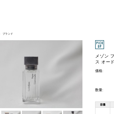
ブランド
メゾン 
ス オー
価格:
数量:
容量