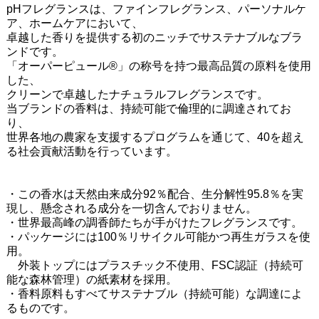
pHフレグランスは、ファインフレグランス、パーソナルケ
ア、ホームケアにおいて、
卓越した香りを提供する初のニッチでサステナブルなブラ
ンドです。
「オーパーピュール®」の称号を持つ最高品質の原料を使用
した、
クリーンで卓越したナチュラルフレグランスです。
当ブランドの香料は、持続可能で倫理的に調達されてお
り、
世界各地の農家を支援するプログラムを通じて、40を超え
る社会貢献活動を行っています。
・この香水は天然由来成分92％配合、生分解性95.8％を実
現し、懸念される成分を一切含んでおりません。
・世界最高峰の調香師たちが手がけたフレグランスです。
・パッケージには100％リサイクル可能かつ再生ガラスを使
用。
外装トップにはプラスチック不使用、FSC認証（持続可
能な森林管理）の紙素材を採用。
・香料原料もすべてサステナブル（持続可能）な調達によ
るものです。