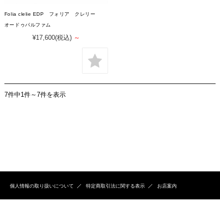
Folia clelie EDP フォリア クレリー
オードゥパルファム
¥17,600
(税込)
～
7件中1件～7件を表示
個人情報の取り扱いについて
特定商取引法に関する表示
お店案内
Copyright (C) 2015 aquabouquet.co.jp All Rights Reserved.