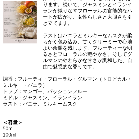
ります。続いて、ジャスミンとイランイ
ランが織りなすフローラルの官能的なハ
ートが広がり、女性らしさと大胆さを引
き立てます。
ラストはバニラとミルキーなムスクが柔
らかく包み込み、甘くクリーミーで心地
よい余韻を残します。フルーティーな明
るさとフローラルの艶やかさ、そしてグ
ルマンのやわらかな甘さが調和した、自
由で魅惑的な香りです。
調香：フルーティ・フローラル・グルマン（トロピカル・
ミルキー・バニラ）
トップ：マンゴー、パッションフルー
ミドル：ジャスミン、イランイラン
ラスト：バニラ、ミルキームスク
＜容量＞
50ml
100ml