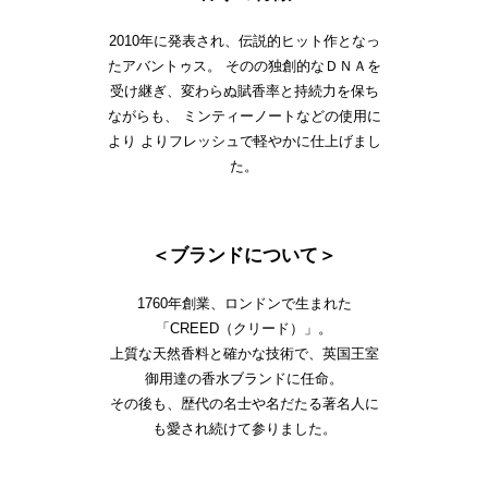
2010年に発表され、伝説的ヒット作となっ
たアバントゥス。 そのの独創的なＤＮＡを
受け継ぎ、変わらぬ賦香率と持続力を保ち
ながらも、 ミンティーノートなどの使用に
より よりフレッシュで軽やかに仕上げまし
た。
＜ブランドについて＞
1760年創業、ロンドンで生まれた
「CREED（クリード）」。
上質な天然香料と確かな技術で、英国王室
御用達の香水ブランドに任命。
その後も、歴代の名士や名だたる著名人に
も愛され続けて参りました。