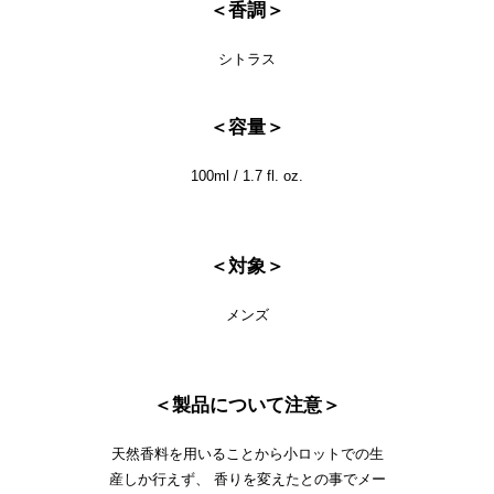
＜香調＞
シトラス
＜容量＞
100ml / 1.7 fl. oz.
＜対象＞
メンズ
＜製品について注意＞
天然香料を用いることから小ロットでの生
産しか行えず、 香りを変えたとの事でメー