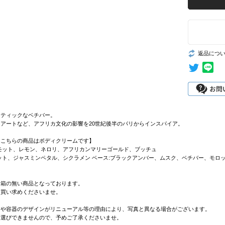
返品につ
ンティックなベチバー。
アートなど、アフリカ文化の影響を20世紀後半のパリからインスパイア。
【こちらの商品はボディクリームです】
モット、レモン、ネロリ、アフリカンマリーゴールド、ブッチュ
ット、ジャスミンペタル、シクラメン ベース:ブラックアンバー、ムスク、ベチバー、モロ
は箱の無い商品となっております。
お買い求めくださいませ。
ジや容器のデザインがリニューアル等の理由により、写真と異なる場合がございます。
お選びできませんので、予めご了承くださいませ。