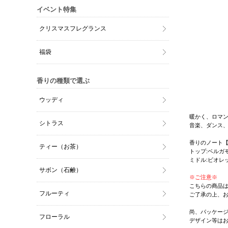
イベント特集
クリスマスフレグランス
福袋
香りの種類で選ぶ
ウッディ
暖かく、ロマ
シトラス
音楽、ダンス、
香りのノート
ティー（お茶）
トップ:ベルガ
ミドル:ビオレ
サボン（石鹸）
※ご注意※
こちらの商品
フルーティ
ご了承の上、
尚、パッケー
フローラル
デザイン等は