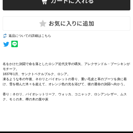
返品についての詳細はこちら
名をかけた決闘で命を落としたロシア近代文学の嚆矢、アレクサンドル・プーシキンが
モチーフ。
1837年1月、サンクトペテルブルク、ロシア。
凍るような冬の午後、ネロリとバイオレットの香り、重い毛皮と革のブーツを身に着
け、雪を積んだ木々を超えて、オレンジ色の光を浴びて、彼の運命の決闘へ向かう。
香り：ネロリ、バイオレットリーフ、ウォッカ、コニャック、ロシアンレザー、ムス
ク、モミの木、樺の木の葉や炭