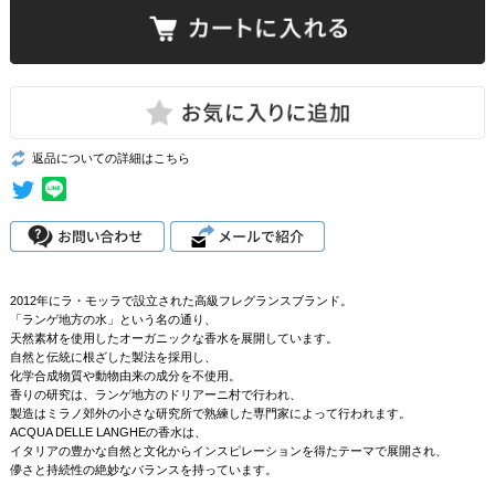
返品についての詳細はこちら
2012年にラ・モッラで設立された高級フレグランスブランド。
「ランゲ地方の水」という名の通り、
天然素材を使用したオーガニックな香水を展開しています。
自然と伝統に根ざした製法を採用し、
化学合成物質や動物由来の成分を不使用。
香りの研究は、ランゲ地方のドリアーニ村で行われ、
製造はミラノ郊外の小さな研究所で熟練した専門家によって行われます。
ACQUA DELLE LANGHEの香水は、
イタリアの豊かな自然と文化からインスピレーションを得たテーマで展開され、
儚さと持続性の絶妙なバランスを持っています。