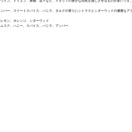
やワイン、トリュフ、果物、花々など、イタリアの豊かな自然を感じさせるものが多いです
アンバー、スイートスパイス、バニラ、タルクの香りにシトラスとシダーウッドの優雅なア
：レモン、オレンジ、シダーウッド
：ムスク、ハニー、スパイス、バニラ、アンバー