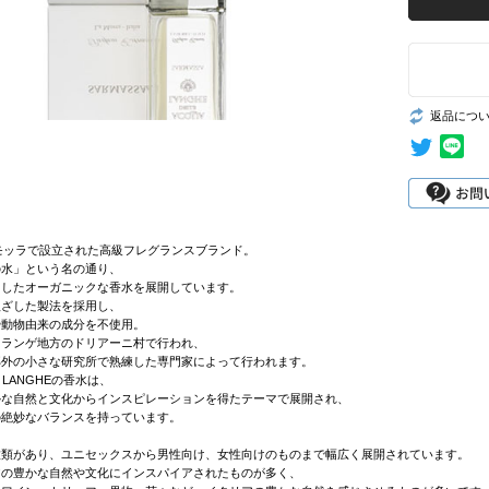
返品につ
・モッラで設立された高級フレグランスブランド。
の水」という名の通り、
用したオーガニックな香水を展開しています。
根ざした製法を採用し、
や動物由来の成分を不使用。
、ランゲ地方のドリアーニ村で行われ、
郊外の小さな研究所で熟練した専門家によって行われます。
LE LANGHEの香水は、
かな自然と文化からインスピレーションを得たテーマで展開され、
の絶妙なバランスを持っています。
種類があり、ユニセックスから男性向け、女性向けのものまで幅広く展開されています。
アの豊かな自然や文化にインスパイアされたものが多く、