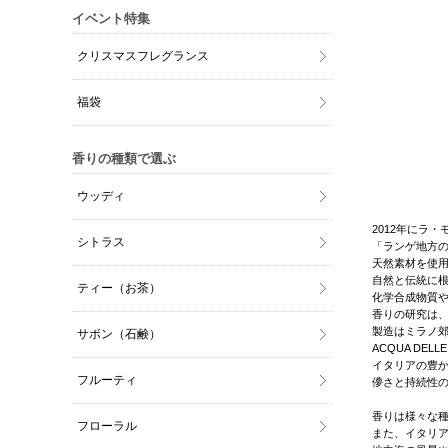
イベント特集
クリスマスフレグランス
福袋
香りの種類で選ぶ
ウッディ
2012年にラ
シトラス
「ランゲ地方
天然素材を使
自然と伝統に
ティー（お茶）
化学合成物質
香りの研究は
製造はミラノ
サボン（石鹸）
ACQUA DEL
イタリアの豊
フルーティ
儚さと持続性
香りは様々な
フローラル
また、イタリ