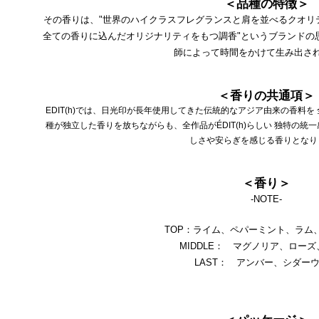
＜品種の特徴＞
その香りは、"世界のハイクラスフレグランスと肩を並べるクオリティ
全ての香りに込んだオリジナリティをもつ調香"というブランドの
師によって時間をかけて生み出さ
＜香りの共通項＞
EDIT(h)では、日光印が長年使用してきた伝統的なアジア由来の香料
種が独立した香りを放ちながらも、全作品がÉDIT(h)らしい 独特の
しさや安らぎを感じる香りとなり
＜香り＞
-NOTE-
TOP：ライム、ペパーミント、ラム
MIDDLE： マグノリア、ロー
LAST： アンバー、シダー