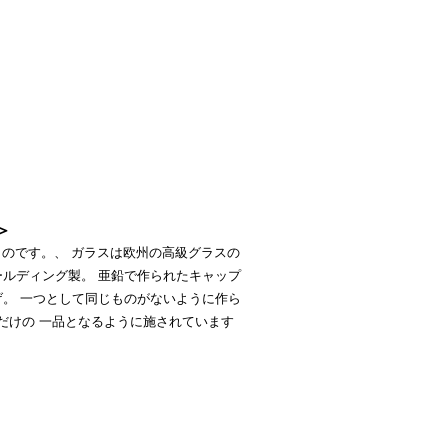
＞
のです。、 ガラスは欧州の高級グラスの
ールディング製。 亜鉛で作られたキャップ
げ。 一つとして同じものがないように作ら
だけの 一品となるように施されています