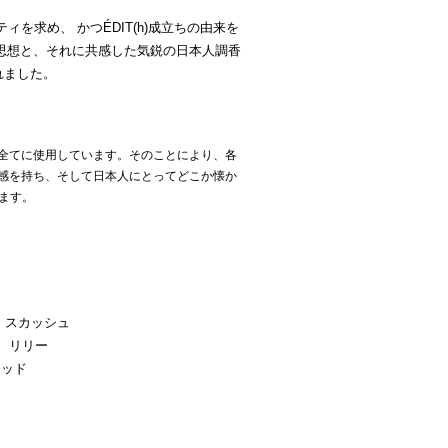
を求め、 かつÉDIT(h)成立ちの由来を
思想と、それに共感した気鋭の日本人調香
れました。
を 全てに使用しています。そのことにより、各
統一感を持ち、そして日本人にとってどこか懐か
ます。
、スカッシュ
ズ、リリー
ウッド