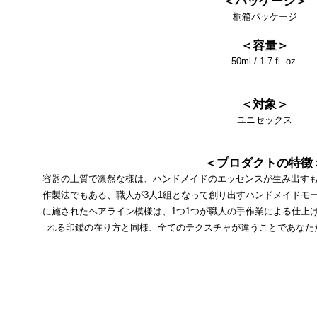
＜パッケージ＞
桐箱パッケージ
＜容量＞
50ml / 1.7 fl. oz.
＜対象＞
ユニセックス
＜プロダクトの特徴
容器の上質で凛然な様は、ハンドメイドのエッセンスが生み出すも
作製法でもある、職人が3人1組となって創り出すハンドメイドモ
に施されたヘアライン模様は、1つ1つが職人の手作業による仕上
れる印鑑の在り方と同様、全てのテクスチャが違うことであなた