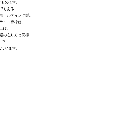
すものです。
でもある、
ドモールディング製。
ライン模様は、
上げ。
鑑の在り方と同様、
とで
れています。