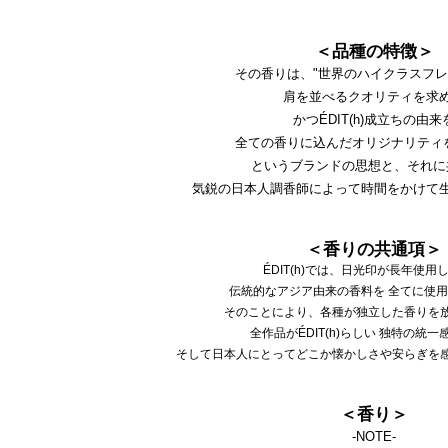
＜品種の特徴＞
その香りは、"世界のハイクラスフ
肩を並べるクオリティを求
かつÉDIT(h)成立ちの由来
全ての香りに込んだオリジナリティ
というブランドの思想と、それに
気鋭の日本人調香師によって時間をかけて
＜香りの共通項＞
ÉDIT(h)では、日光印が長年使用
伝統的なアジア由来の香料を 全てに使
そのことにより、各種が独立した香りを
全作品がÉDIT(h)らしい 独特の統
そして日本人にとってどこか懐かしさや安らぎを
＜香り＞
-NOTE-