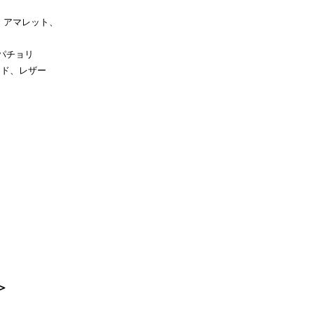
、アマレット、
、パチョリ
ッド、レザー
＞
、