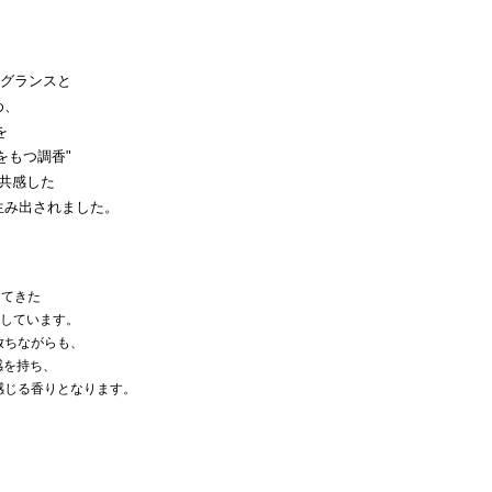
レグランスと
め、
を
をもつ調香"
共感した
生み出されました。
してきた
用しています。
放ちながらも、
一感を持ち、
感じる香りとなります。