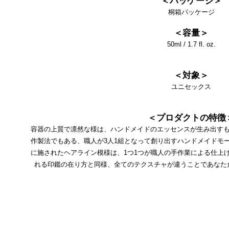
＜パッケージ＞
桐箱パッケージ
＜容量＞
50ml / 1.7 fl. oz.
＜対象＞
ユニセックス
＜プロダクトの特徴
容器の上質で凛然な様は、ハンドメイドのエッセンスが生み出すも
作製法でもある、職人が3人1組となって創り出すハンドメイドモ
に施されたヘアライン模様は、1つ1つが職人の手作業による仕上
れる印鑑の在り方と同様、全てのテクスチャが違うことであなた