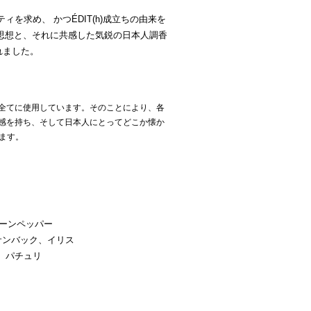
を求め、 かつÉDIT(h)成立ちの由来を
思想と、それに共感した気鋭の日本人調香
れました。
を 全てに使用しています。そのことにより、各
統一感を持ち、そして日本人にとってどこか懐か
ます。
リーンペッパー
サンバック、イリス
、パチュリ