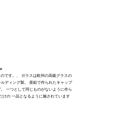
＞
のです。、 ガラスは欧州の高級グラスの
ールディング製。 亜鉛で作られたキャップ
げ。 一つとして同じものがないように作ら
だけの 一品となるように施されています