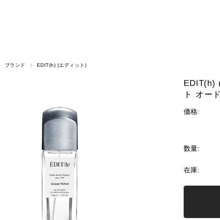
ブランド
EDIT(h) (エディット)
EDIT(h
ト オー
価格:
数量:
在庫: