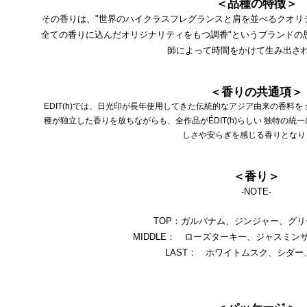
＜品種の特徴＞
その香りは、"世界のハイクラスフレグランスと肩を並べるクオリティ
全ての香りに込んだオリジナリティをもつ調香"というブランドの
師によって時間をかけて生み出さ
＜香りの共通項＞
EDIT(h)では、日光印が長年使用してきた伝統的なアジア由来の香料
種が独立した香りを放ちながらも、全作品がÉDIT(h)らしい 独特の
しさや安らぎを感じる香りとなり
＜香り＞
-NOTE-
TOP：ガルバナム、ジンジャー、グ
MIDDLE： ローズターキー、ジャスミン
LAST： ホワイトムスク、シダー