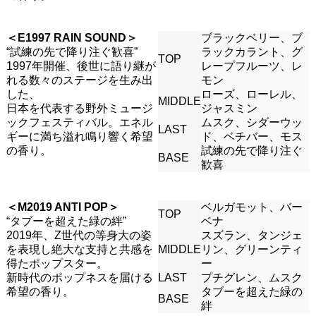
＜E1997 RAIN SOUND＞
ブラックベリー、ブ
“試練の先で降り注ぐ歓喜”
ラックカラント、グ
TOP
1997年開催、後世に語り継が
レープフルーツ、レ
れる数々のステージを生み出
モン
した、
ローズ、ローレル、
MIDDLE
日本を代表する野外ミュージ
ジャスミン
ックフェスティバル。エネル
ムスク、シダーウッ
LAST
ギーに満ち溢れ鳴り響く希望
ド、ベチバー、モス
の香り。
試練の先で降り注ぐ
BASE
歓喜
＜M2019 ANTI POP＞
ベルガモット、バー
TOP
“タブーを超えた緑の絆”
ベナ
2019年、Z世代の等身大の姿
スズラン、タンジェ
を表現し絶大な支持と共感を
MIDDLE
リン、グリーンティ
得たポップスター。
ー
新時代のポップネスを届ける
LAST
プチグレン、ムスク
希望の香り。
タブーを超えた緑の
BASE
絆