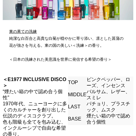
東の果ての洗練
純潔な白百合と高貴な白菊が穏やかに寄り添い、凛とした菖蒲の
花が強さを与える。東の国の美しい＜洗練＞の香り。
＜日本の洗練された美意識を世界に発信する希望の香り＞
＜E1977 INCLUSIVE DISCO
ピンクペッパー、ロ
TOP
＞
ーズ、インセンス
“煙たい箱の中で認め合う個
バルサム、レザー、
MIDDLE
性”
スミレ
1970年代、ニューヨークに多
パチョリ、プラスチ
LAST
くのカルチャーを創り出した
ック、ムスク
伝説のディスコクラブ。
煙たい箱の中で認め
BASE
色も階級も全てを包み込む、
合う個性
インクルーシブで自由な希望
の香り。