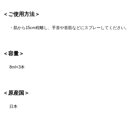
＜ご使用方法＞
・肌から15cm程離し、手首や首筋などにスプレーしてください。
＜容量＞
8ml×3本
＜原産国＞
日本