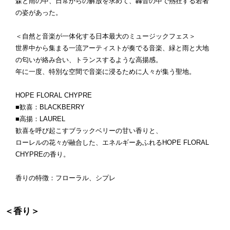
森と雨の中、日常からの解放を求めて、轟音の中で熱狂する若者
の姿があった。
＜自然と音楽が一体化する日本最大のミュージックフェス＞
世界中から集まる一流アーティストが奏でる音楽、緑と雨と大地
の匂いが絡み合い、トランスするような高揚感。
年に一度、特別な空間で音楽に浸るために人々が集う聖地。
HOPE FLORAL CHYPRE
■歓喜：BLACKBERRY
■高揚：LAUREL
歓喜を呼び起こすブラックベリーの甘い香りと、
ローレルの花々が融合した、エネルギーあふれるHOPE FLORAL
CHYPREの香り。
香りの特徴：フローラル、シプレ
＜香り＞