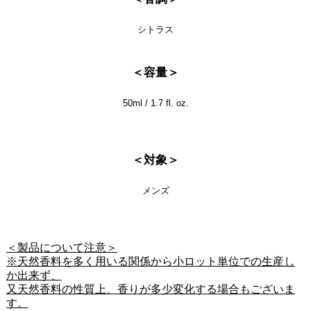
シトラス
＜容量＞
50ml / 1.7 fl. oz.
＜対象＞
メンズ
＜製品について注意＞
※天然香料を多く用いる関係から小ロット単位での生産し
か出来ず、
又天然香料の性質上、香りが多少変化する場合もございま
す。